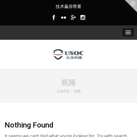
技术赢得尊重
视频
云洛科技
视频
Nothing Found
It seems we can’t find what you’re looking for. Try with search.